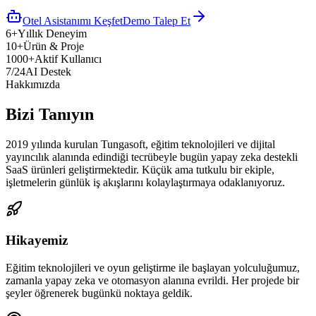
Otel Asistanımı Keşfet
Demo Talep Et
6+
Yıllık Deneyim
10+
Ürün & Proje
1000+
Aktif Kullanıcı
7/24
AI Destek
Hakkımızda
Bizi Tanıyın
2019 yılında kurulan Tungasoft, eğitim teknolojileri ve dijital
yayıncılık alanında edindiği tecrübeyle bugün yapay zeka destekli
SaaS ürünleri geliştirmektedir. Küçük ama tutkulu bir ekiple,
işletmelerin günlük iş akışlarını kolaylaştırmaya odaklanıyoruz.
Hikayemiz
Eğitim teknolojileri ve oyun geliştirme ile başlayan yolculuğumuz,
zamanla yapay zeka ve otomasyon alanına evrildi. Her projede bir
şeyler öğrenerek bugünkü noktaya geldik.