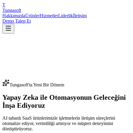
T
Tungasoft
Hakkımızda
Ürünler
Hizmetler
Liderlik
İletişim
Demo Talep Et
Tungasoft'ta Yeni Bir Dönem
Yapay Zeka ile
Otomasyonun
Geleceğini
İnşa Ediyoruz
AI tabanlı SaaS ürünlerimizle işletmelerin iletişim süreçlerini
otomatize ediyor, verimliliği artırıyor ve müşteri deneyimini
dönüştürüyoruz.