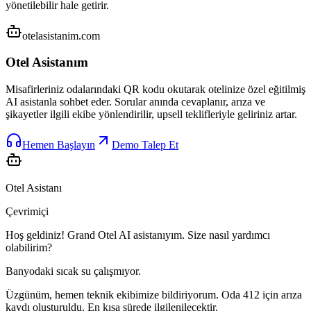
yönetilebilir hale getirir.
otelasistanim.com
Otel Asistanım
Misafirleriniz odalarındaki QR kodu okutarak otelinize özel eğitilmiş
AI asistanla sohbet eder. Sorular anında cevaplanır, arıza ve
şikayetler ilgili ekibe yönlendirilir, upsell teklifleriyle geliriniz artar.
Hemen Başlayın
Demo Talep Et
Otel Asistanı
Çevrimiçi
Hoş geldiniz! Grand Otel AI asistanıyım. Size nasıl yardımcı
olabilirim?
Banyodaki sıcak su çalışmıyor.
Üzgünüm, hemen teknik ekibimize bildiriyorum. Oda 412 için arıza
kaydı oluşturuldu. En kısa sürede ilgilenilecektir.